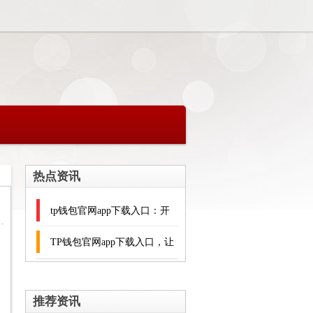
热点资讯
tp钱包官网app下载入口：开
启安全、便捷的多链钱包新纪
TP钱包官网app下载入口，让
元
数字资产管理更安全便捷
推荐资讯