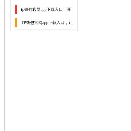
tp钱包官网app下载入口：开
启安全、便捷的多链钱包新纪
TP钱包官网app下载入口，让
元
数字资产管理更安全便捷