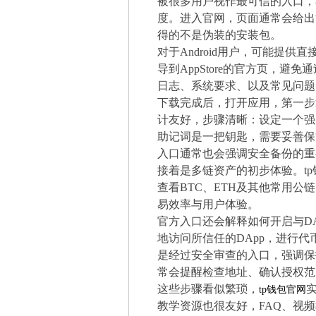
被很多用户视作最可信的入口，
度。进入官网，页面通常会给出
得的不是伪装的安装包。
对于Android用户，可能提
导到AppStore的官方页，
日志、系统要求、以及常见问题
下载完成后，打开应用，第一步
计友好，步骤清晰：设定一个强
助记词是一把钥匙，需要妥善保
入口通常也会强调安全备份的重
接着是多链资产的初步体验。t
查看BTC、ETH及其他常用
易效率与用户体验。
官方入口还会解释如何开启与D
地访问所信任的DApp，进行
是经过安全审查的入口，强调保
常会提醒检查地址、确认授权范
这些步骤看似繁琐，
tp钱包官网
教学资源也很友好，FAQ、视