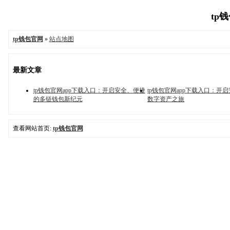
tp钱
tp钱包官网
»
站点地图
最新文章
tp钱包官网app下载入口：开启安全、便捷
tp钱包官网app下载入口：开
的多链钱包新纪元
数字资产之旅
查看网站首页:
tp钱包官网